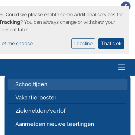
Hi! Could we please enable some additional services for
EEN UNICOZ SCHOOL
Tracking
? You can always change or withdraw your
consent later.
Let me choose
I decline
That's ok
Schooltijden
Vakantierooster
Ziekmelden/verlof
Aanmelden nieuwe leerlingen